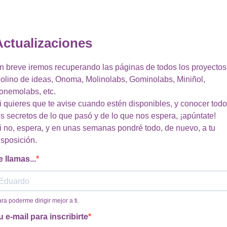
Actualizaciones
n breve iremos recuperando las páginas de todos los proyectos
olino de ideas, Onoma, Molinolabs, Gominolabs, Miniñol,
onemolabs, etc.
i quieres que te avise cuando estén disponibles, y conocer tod
os secretos de lo que pasó y de lo que nos espera, ¡apúntate!
i no, espera, y en unas semanas pondré todo, de nuevo, a tu
isposición.
e llamas...
ra poderme dirigir mejor a ti.
u e-mail para inscribirte