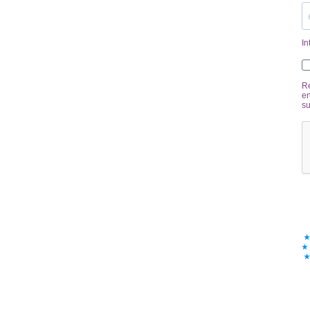
In
Re
en
su